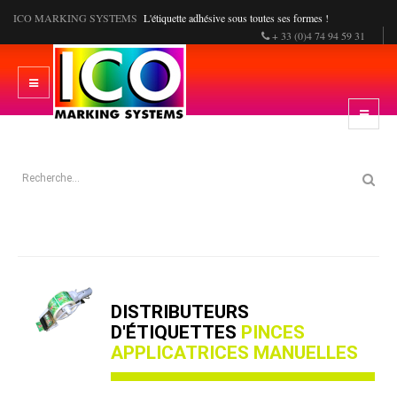
ICO MARKING SYSTEMS
L'étiquette adhésive sous toutes ses formes !
+ 33 (0)4 74 94 59 31
DISTRIBUTEURS
D'ÉTIQUETTES
PINCES
APPLICATRICES MANUELLES