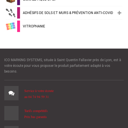
ADHÉSIFS DE SOLS ET MURS & PRÉVENTION ANTI-COVID
VITROPHANIE
ICO MARKING SYSTEMS, située à Saint Quentin Fallavier près de Lyon, est à
votre écoute pour vous proposer le produit parfaitement adapté à vos
besoins.
Service à votre écoute
au 04 74 94 59 31
Tarifs compétitifs
Prix bas garantis