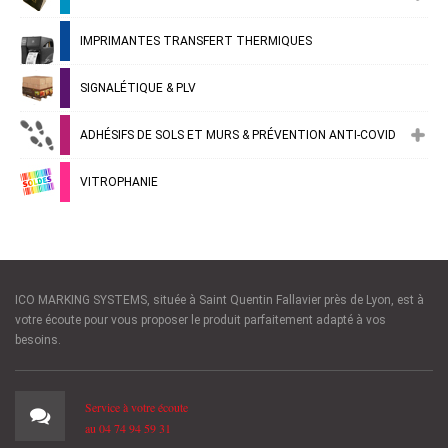
IMPRIMANTES TRANSFERT THERMIQUES
SIGNALÉTIQUE & PLV
ADHÉSIFS DE SOLS ET MURS & PRÉVENTION ANTI-COVID
VITROPHANIE
ICO MARKING SYSTEMS, située à Saint Quentin Fallavier près de Lyon, est à
votre écoute pour vous proposer le produit parfaitement adapté à vos
besoins.
Service à votre écoute
au 04 74 94 59 31