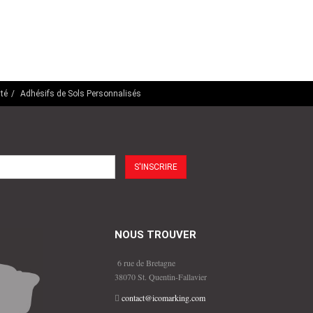
té
Adhésifs de Sols Personnalisés
NOUS TROUVER
6 rue de Bretagne
38070 St. Quentin-Fallavier
contact@icomarking.com