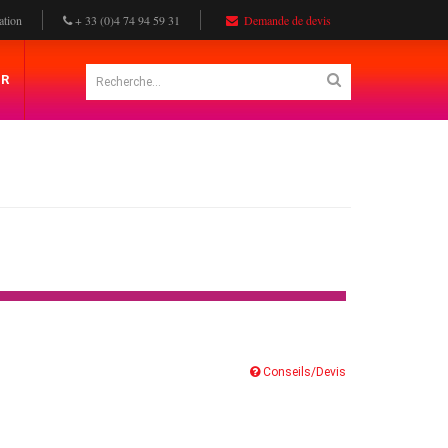
ation
+ 33 (0)4 74 94 59 31
Demande de devis
ER
Conseils/Devis