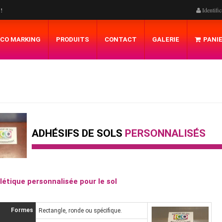
 !
Identific
ICO MARKING
PRODUITS
CONTACT
GALERIE
PANI
ADHÉSIFS DE SOLS
PERSONNALISÉS
létique personnalisée pour le sol
Formes
Rectangle, ronde ou spécifique.