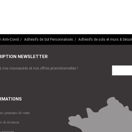
n Anti-Covid
Adhésifs de Sol Personnalisés
Adhésifs de sols et murs & Sécuri
RIPTION NEWSLETTER
E-
 nos nouveautés et nos offres promotionnelles !
mail
RMATIONS
ns générales de vente
s de livraison
 paiement